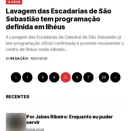
ILHÉUS
Lavagem das Escadarias de São
Sebastião tem programação
definida em Ilhéus
A Lavagem das Escadarias da Catedral de São Sebastião já
tem programação oficial confirmada e promete movimentar o
centro de Ilhéus neste sábado...
BY
REDAÇÃO
16/01/2026
1
…
3
4
5
6
7
…
29
RECENTES
Por Jabes Ribeiro: Enquanto eu puder
servir
05/08/2026