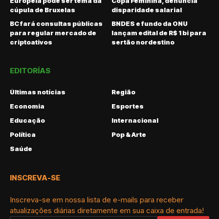
Europeia pode ser tema da
Copa Feminina, denuncia
cúpula de Bruxelas
disparidade salarial
BC fará consultas públicas
BNDES e fundo da ONU
para regular mercado de
lançam edital de R$ 1 bi para
criptoativos
sertão nordestino
EDITORÍAS
Últimas notícias
Região
Economia
Esportes
Educação
Internacional
Política
Pop & Arte
Saúde
INSCREVA-SE
Inscreva-se em nossa lista de e-mails para receber
atualizações diárias diretamente em sua caixa de entrada!