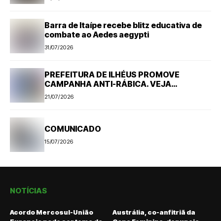
Barra de Itaípe recebe blitz educativa de
combate ao Aedes aegypti
31/07/2026
PREFEITURA DE ILHÉUS PROMOVE
CAMPANHA ANTI-RÁBICA. VEJA
PROGRAMAÇÃO
21/07/2026
COMUNICADO
15/07/2026
NOTÍCIAS
Acordo Mercosul-União
Austrália, co-anfitriã da