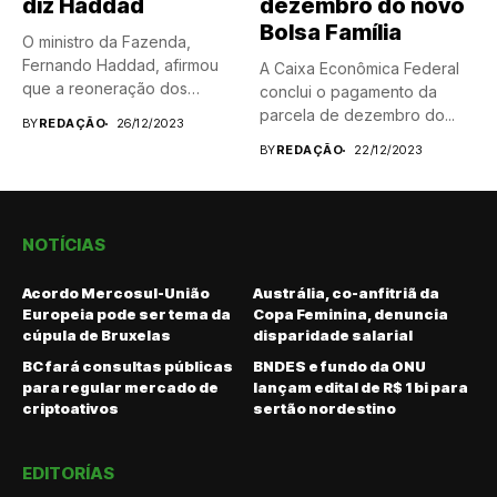
diz Haddad
dezembro do novo
Bolsa Família
O ministro da Fazenda,
Fernando Haddad, afirmou
A Caixa Econômica Federal
que a reoneração dos
conclui o pagamento da
combustíveis, a...
parcela de dezembro do...
BY
REDAÇÃO
26/12/2023
BY
REDAÇÃO
22/12/2023
NOTÍCIAS
Acordo Mercosul-União
Austrália, co-anfitriã da
Europeia pode ser tema da
Copa Feminina, denuncia
cúpula de Bruxelas
disparidade salarial
BC fará consultas públicas
BNDES e fundo da ONU
para regular mercado de
lançam edital de R$ 1 bi para
criptoativos
sertão nordestino
EDITORÍAS