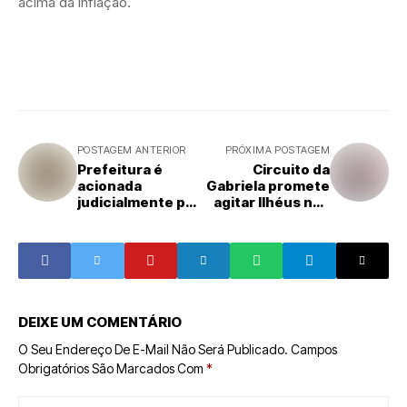
acima da inflação.
POSTAGEM ANTERIOR
PRÓXIMA POSTAGEM
Prefeitura é
Circuito da
acionada
Gabriela promete
judicialmente por
agitar Ilhéus nos
agentes culturais
dias 4 e 5 de
janeiro.
DEIXE UM COMENTÁRIO
O Seu Endereço De E-Mail Não Será Publicado.
Campos
Obrigatórios São Marcados Com
*