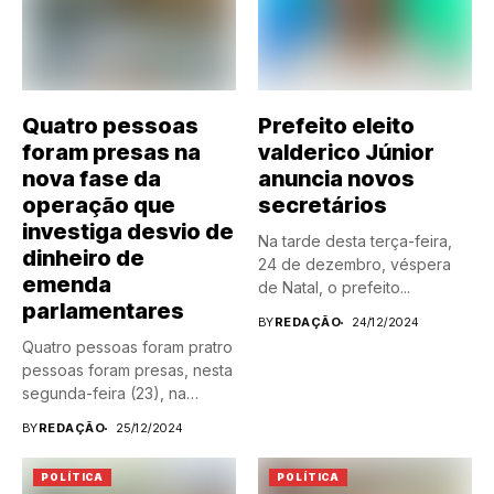
Quatro pessoas
Prefeito eleito
foram presas na
valderico Júnior
nova fase da
anuncia novos
operação que
secretários
investiga desvio de
Na tarde desta terça-feira,
dinheiro de
24 de dezembro, véspera
emenda
de Natal, o prefeito...
parlamentares
BY
REDAÇÃO
24/12/2024
Quatro pessoas foram pratro
pessoas foram presas, nesta
segunda-feira (23), na
nova...
BY
REDAÇÃO
25/12/2024
POLÍTICA
POLÍTICA