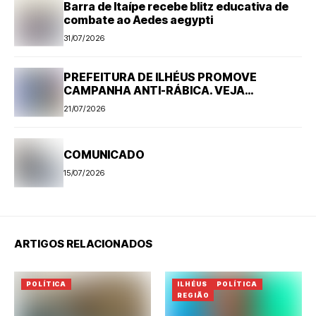
Barra de Itaípe recebe blitz educativa de
combate ao Aedes aegypti
31/07/2026
PREFEITURA DE ILHÉUS PROMOVE
CAMPANHA ANTI-RÁBICA. VEJA
PROGRAMAÇÃO
21/07/2026
COMUNICADO
15/07/2026
ARTIGOS RELACIONADOS
POLÍTICA
ILHÉUS
POLÍTICA
REGIÃO