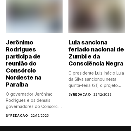
Jerônimo
Lula sanciona
Rodrigues
feriado nacional de
participa de
Zumbi e da
reunião do
Consciência Negra
Consórcio
O presidente Luiz Inácio Lula
Nordeste na
da Silva sancionou nesta
Paraíba
quinta-feira (21) o projeto
de...
O governador Jerônimo
BY
REDAÇÃO
22/12/2023
Rodrigues e os demais
governadores do Consórcio
Nordeste se...
BY
REDAÇÃO
22/12/2023