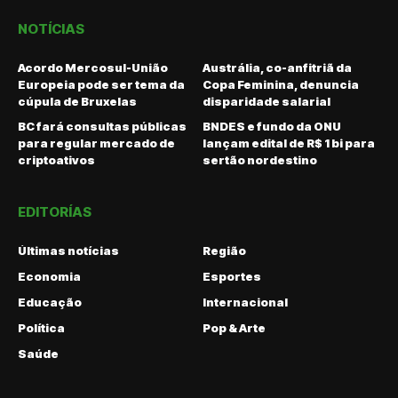
NOTÍCIAS
Acordo Mercosul-União
Austrália, co-anfitriã da
Europeia pode ser tema da
Copa Feminina, denuncia
cúpula de Bruxelas
disparidade salarial
BC fará consultas públicas
BNDES e fundo da ONU
para regular mercado de
lançam edital de R$ 1 bi para
criptoativos
sertão nordestino
EDITORÍAS
Últimas notícias
Região
Economia
Esportes
Educação
Internacional
Política
Pop & Arte
Saúde