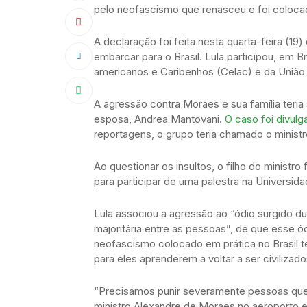
pelo neofascismo que renasceu e foi colocad
A declaração foi feita nesta quarta-feira (19
embarcar para o Brasil. Lula participou, em 
americanos e Caribenhos (Celac) e da União 
A agressão contra Moraes e sua família teria
esposa, Andrea Mantovani.
O caso foi divul
reportagens, o grupo teria chamado o minist
Ao questionar os insultos, o filho do ministr
para participar de uma palestra na Universida
Lula associou a agressão ao “ódio surgido du
majoritária entre as pessoas”, de que esse ó
neofascismo colocado em prática no Brasil t
para eles aprenderem a voltar a ser civilizado
“Precisamos punir severamente pessoas que 
ministro Alexandre de Moraes no aeroporto