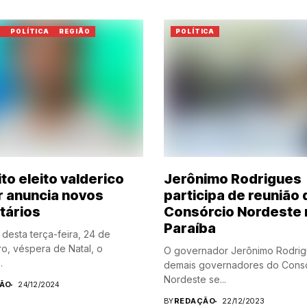
S
POLÍTICA
REGIÃO
POLÍTICA
to eleito valderico
Jerônimo Rodrigues
r anuncia novos
participa de reunião 
tários
Consórcio Nordeste 
Paraíba
 desta terça-feira, 24 de
, véspera de Natal, o
O governador Jerônimo Rodrig
.
demais governadores do Cons
Nordeste se...
ÃO
24/12/2024
BY
REDAÇÃO
22/12/2023