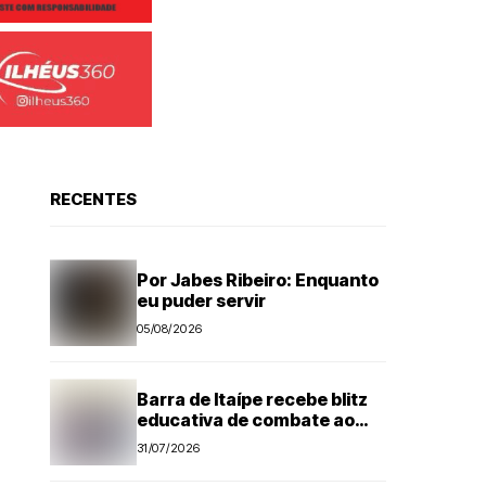
RECENTES
Por Jabes Ribeiro: Enquanto
eu puder servir
05/08/2026
Barra de Itaípe recebe blitz
educativa de combate ao
Aedes aegypti
31/07/2026