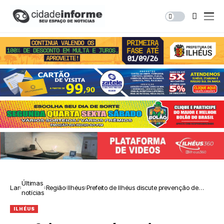
Últimas
Lar
Região
Ilhéus
Prefeito de Ilhéus discute prevenção de
notícias
desastres em reunião com a Defesa Civil
Nacional
ILHÉUS