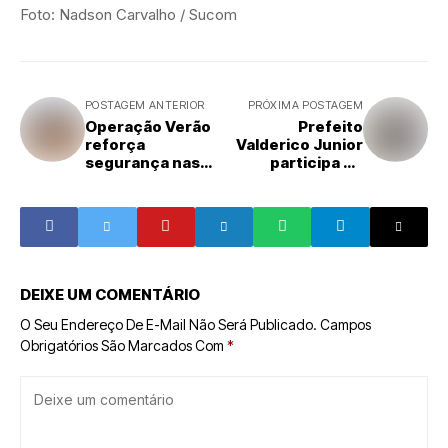
Foto: Nadson Carvalho / Sucom
POSTAGEM ANTERIOR
PRÓXIMA POSTAGEM
Operação Verão
Prefeito
reforça
Valderico Junior
segurança nas
participa de
praias de Ilhéus
fórum sobre
melhorias para o
Aeroporto Jorge
Amado
DEIXE UM COMENTÁRIO
O Seu Endereço De E-Mail Não Será Publicado.
Campos
Obrigatórios São Marcados Com
*