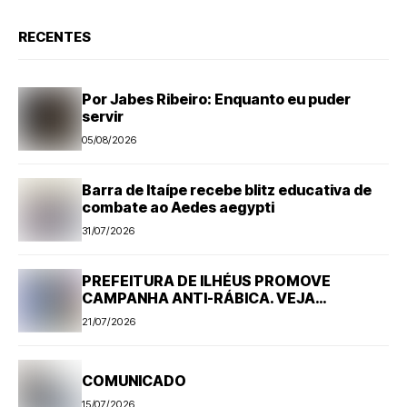
RECENTES
Por Jabes Ribeiro: Enquanto eu puder
servir
05/08/2026
Barra de Itaípe recebe blitz educativa de
combate ao Aedes aegypti
31/07/2026
PREFEITURA DE ILHÉUS PROMOVE
CAMPANHA ANTI-RÁBICA. VEJA
PROGRAMAÇÃO
21/07/2026
COMUNICADO
15/07/2026