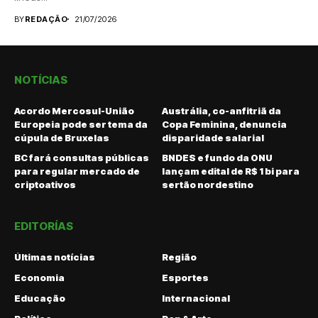
BY
REDAÇÃO
21/07/2026
NOTÍCIAS
Acordo Mercosul-União
Austrália, co-anfitriã da
Europeia pode ser tema da
Copa Feminina, denuncia
cúpula de Bruxelas
disparidade salarial
BC fará consultas públicas
BNDES e fundo da ONU
para regular mercado de
lançam edital de R$ 1 bi para
criptoativos
sertão nordestino
EDITORÍAS
Últimas notícias
Região
Economia
Esportes
Educação
Internacional