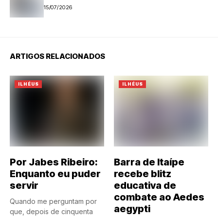
15/07/2026
ARTIGOS RELACIONADOS
ILHÉUS
ILHÉUS
Por Jabes Ribeiro:
Barra de Itaípe
Enquanto eu puder
recebe blitz
servir
educativa de
combate ao Aedes
Quando me perguntam por
aegypti
que, depois de cinquenta