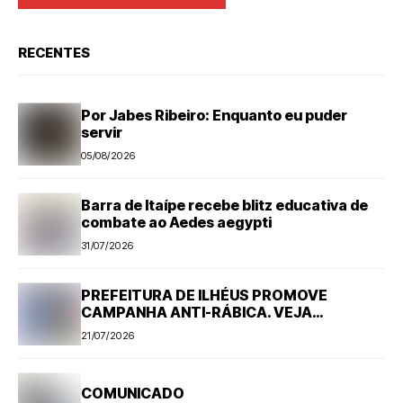
RECENTES
Por Jabes Ribeiro: Enquanto eu puder
servir
05/08/2026
Barra de Itaípe recebe blitz educativa de
combate ao Aedes aegypti
31/07/2026
PREFEITURA DE ILHÉUS PROMOVE
CAMPANHA ANTI-RÁBICA. VEJA
PROGRAMAÇÃO
21/07/2026
COMUNICADO