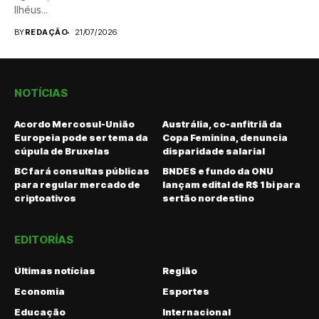
Ilhéus...
BY
REDAÇÃO
21/07/2026
NOTÍCIAS
Acordo Mercosul-União
Austrália, co-anfitriã da
Europeia pode ser tema da
Copa Feminina, denuncia
cúpula de Bruxelas
disparidade salarial
BC fará consultas públicas
BNDES e fundo da ONU
para regular mercado de
lançam edital de R$ 1 bi para
criptoativos
sertão nordestino
EDITORÍAS
Últimas notícias
Região
Economia
Esportes
Educação
Internacional