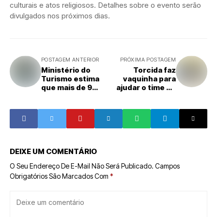
culturais e atos religiosos. Detalhes sobre o evento serão
divulgados nos próximos dias.
POSTAGEM ANTERIOR
PRÓXIMA POSTAGEM
Ministério do
Torcida faz
Turismo estima
vaquinha para
que mais de 9
ajudar o time do
milhões de
Colo-Colo
turistas visitem a
Bahia durante a
alta estação
DEIXE UM COMENTÁRIO
O Seu Endereço De E-Mail Não Será Publicado.
Campos
Obrigatórios São Marcados Com
*