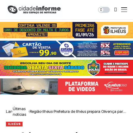
Últimas
Lar
Região
Ilhéus
Prefeitura de Ilhéus prepara Olivença para
notícias
a tradicional Puxada do Mastro
ILHÉUS